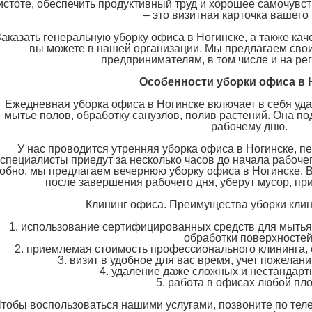
истоте, обеспечить продуктивный труд и хорошее самочувс
– это визитная карточка вашего
Заказать генеральную уборку офиса в Ногинске, а также к
вы можете в нашей организации. Мы предлагаем сво
предпринимателям, в том числе и на ре
Особенности уборки офиса в 
Ежедневная уборка офиса в Ногинске включает в себя уда
мытье полов, обработку санузлов, полив растений. Она п
рабочему дню.
У нас проводится утренняя уборка офиса в Ногинске, п
специалисты приедут за несколько часов до начала рабочег
обно, мы предлагаем вечернюю уборку офиса в Ногинске. 
после завершения рабочего дня, уберут мусор, пр
Клининг офиса
. Преимущества уборки кли
1. использование сертифицированных средств для мытья
обработки поверхностей
2. приемлемая стоимость профессионального клининга, 
3. визит в удобное для вас время, учет пожелани
4. удаление даже сложных и нестандарт
5. работа в офисах любой пл
тобы воспользоваться нашими услугами, позвоните по тел