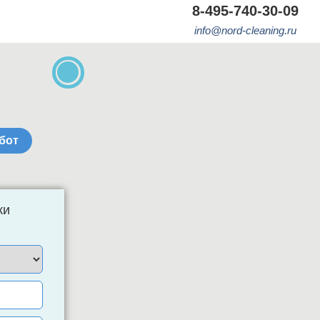
8-495-740-30-09
в в г.Ногинск
info@nord-cleaning.ru
бот
ки