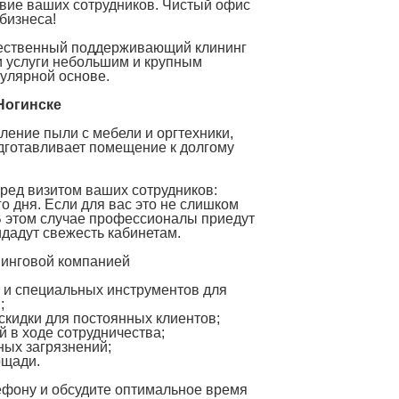
твие ваших сотрудников. Чистый офис
 бизнеса!
ачественный поддерживающий клининг
и услуги небольшим и крупным
гулярной основе.
Ногинске
ление пыли с мебели и оргтехники,
одготавливает помещение к долгому
еред визитом ваших сотрудников:
о дня. Если для вас это не слишком
В этом случае профессионалы приедут
идадут свежесть кабинетам.
нинговой компанией
 и специальных инструментов для
;
скидки для постоянных клиентов;
й в ходе сотрудничества;
ных загрязнений;
ощади.
ефону и обсудите оптимальное время