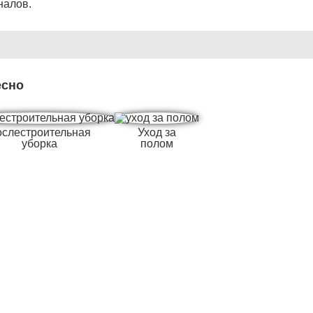
налов.
есно
слестроительная
Уход за
уборка
полом