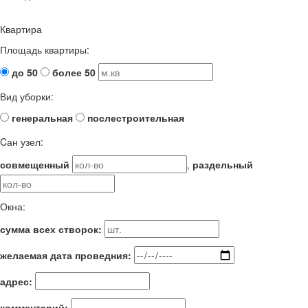
Квартира
Площадь квартиры:
до 50
более 50
Вид уборки:
генеральная
послестроительная
Cан узел:
совмещенный
,
раздельный
Окна:
сумма всех створок:
желаемая дата проведния:
адрес:
комментарий: