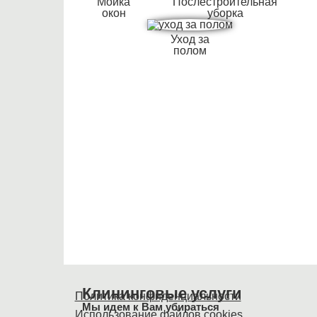
Мойка
Послестроительная
окон
уборка
Уход за
полом
Клининговые услуги
Политика конфиденциальности
Мы идем к Вам убираться
Использование файлов cookies