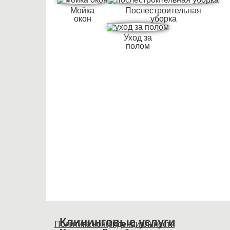
Мойка
Послестроительная
окон
уборка
Уход за
полом
Клининговые услуги
Политика конфиденциальности