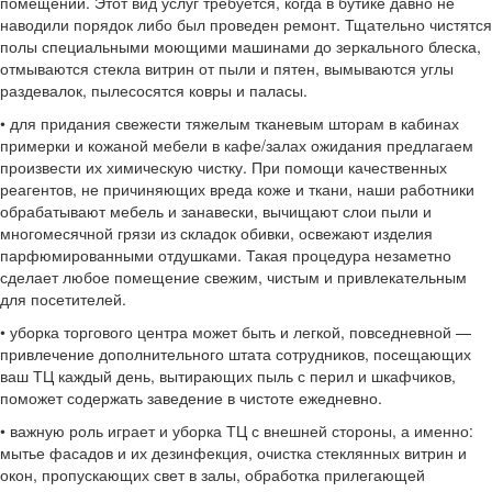
помещений. Этот вид услуг требуется, когда в бутике давно не
наводили порядок либо был проведен ремонт. Тщательно чистятся
полы специальными моющими машинами до зеркального блеска,
отмываются стекла витрин от пыли и пятен, вымываются углы
раздевалок, пылесосятся ковры и паласы.
• для придания свежести тяжелым тканевым шторам в кабинах
примерки и кожаной мебели в кафе/залах ожидания предлагаем
произвести их химическую чистку. При помощи качественных
реагентов, не причиняющих вреда коже и ткани, наши работники
обрабатывают мебель и занавески, вычищают слои пыли и
многомесячной грязи из складок обивки, освежают изделия
парфюмированными отдушками. Такая процедура незаметно
сделает любое помещение свежим, чистым и привлекательным
для посетителей.
• уборка торгового центра может быть и легкой, повседневной —
привлечение дополнительного штата сотрудников, посещающих
ваш ТЦ каждый день, вытирающих пыль с перил и шкафчиков,
поможет содержать заведение в чистоте ежедневно.
• важную роль играет и уборка ТЦ с внешней стороны, а именно:
мытье фасадов и их дезинфекция, очистка стеклянных витрин и
окон, пропускающих свет в залы, обработка прилегающей